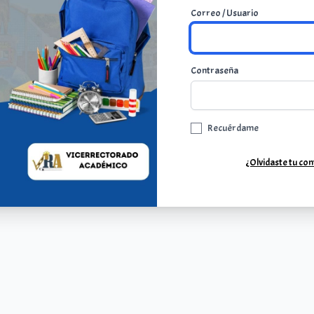
Correo / Usuario
Contraseña
Recuérdame
¿Olvidaste tu co